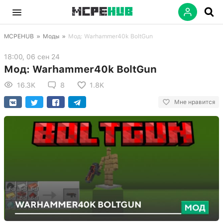
MCPEHUB
»
Моды
»
Мод: Warhammer40k BoltGun
18:00, 06 сен 24
Мод: Warhammer40k BoltGun
16.3K
8
1.8K
Мне нравится