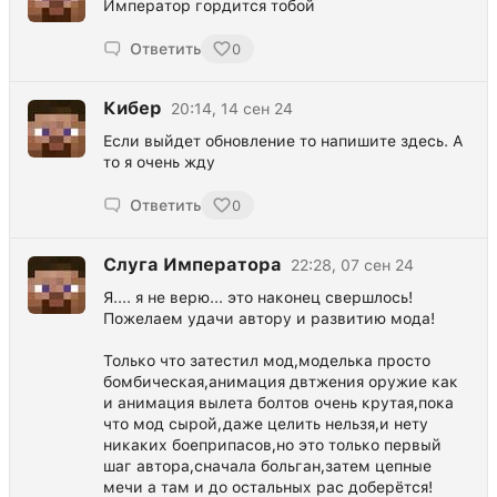
Император гордится тобой
Ответить
0
Кибер
20:14, 14 сен 24
Если выйдет обновление то напишите здесь. А
то я очень жду
Ответить
0
Слуга Императора
22:28, 07 сен 24
Я.... я не верю... это наконец свершлось!
Пожелаем удачи автору и развитию мода!
Только что затестил мод,моделька просто
бомбическая,анимация двтжения оружие как
и анимация вылета болтов очень крутая,пока
что мод сырой,даже целить нельзя,и нету
никаких боеприпасов,но это только первый
шаг автора,сначала больган,затем цепные
мечи а там и до остальных рас доберётся!