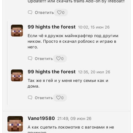
Update‼️‼️ или скачать trains Add-on by lifeboat‼️
Ответить
0
99 hights the forest
10:02, 15 июн 26
Если чё я дружок майнкрафтер под другим
ником. Просто я скачал роблокс и играю в
него.
Ответить
0
99 hights the forest
12:35, 20 июл 26
Так же я гeй и у меня нету семьи как и
дома.
Ответить
0
Vano19580
21:49, 09 июн 26
А как сцепить локомотив с вагонами я не
понимаю