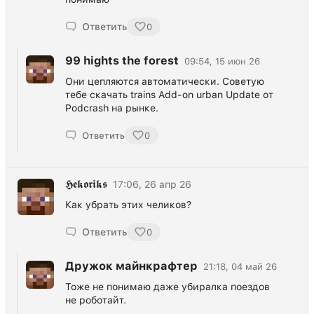
Ответить
0
99 hights the forest
09:54, 15 июн 26
Они цепляются автоматически. Советую
тебе скачать trains Add-on urban Update от
Podcrash на рынке.
Ответить
0
𝕳𝖊𝖐𝖔𝖗𝖎𝖐𝖘
17:06, 26 апр 26
Как убрать этих челиков?
Ответить
0
Дружок майнкрафтер
21:18, 04 май 26
Тоже не понимаю даже убиралка поездов
не роботайт.