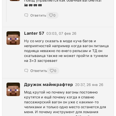
Поезд управляется как обычная вагонетка!
🚂 🚃 🚃 🚃
Ответить
0
Lanter 57
03:03, 07 фев 26
Ну со могу сказать в моде куча багов и
неприятностей например когда вагон питаица
подняца неважно по енего рельсам и ТД он
скатываица также не может пройти в туннели
на 3×3 застревает
Ответить
0
Дружок майнкрафтер
20:37, 26 янв 26
Мод крутой но почему вагоны постоянно
крутятся и ещё почему когда я спавню
пассажирский вагон он уже с какими-то
челиками и только одно место останется для
меня. И почему инструмент для ломания