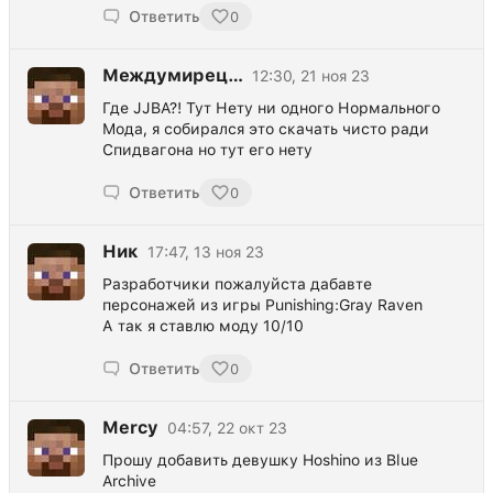
Ответить
0
Междумирец…
12:30, 21 ноя 23
Где JJBA?! Тут Нету ни одного Нормального
Мода, я собирался это скачать чисто ради
Спидвагона но тут его нету
Ответить
0
Ник
17:47, 13 ноя 23
Разработчики пожалуйста дабавте
персонажей из игры Punishing:Gray Raven
А так я ставлю моду 10/10
Ответить
0
Mercy
04:57, 22 окт 23
Прошу добавить девушку Hoshino из Blue
Archive