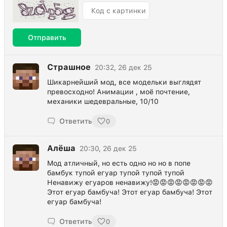
Отправить
Страшное
20:32, 26 дек 25
Шикарнейший мод, все модельки выглядят
превосходно! Анимации , моё почтение,
механики шедевральные, 10/10
Ответить
0
Алёша
20:30, 26 дек 25
Мод атличный, но есть одно но но в попе
бамбук тупой егуар тупой тупой тупой
Ненавижу егуаров ненавижу!😡😡😡😡😡😡😡😡
Этот егуар бамбуча! Этот егуар бамбуча! Этот
егуар бамбуча!
Ответить
0