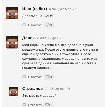
Иван(небот)
07:52, 07 мар 25
Добавьте на 1.21.60
Ответить
0
Даник
23:02, 17 фев 25
Мод норм но когда я был в деревне я убил
медвежонка. После этого пришла его мама и
еще 2 медвежонка их я тоже убил. После
случился апокалипсис, медведи спавнились
одним за одним и нападали на нас в итоге я
покинул деревню
Ответить
0
Страшное
20:26, 26 дек 25
Это месть медведей
Ответить
0