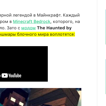
ярной легендой в Майнкрафт. Каждый
тром в
Minecraft Bedrock
, которого, на
ло. Зато с
модом
The Haunted by
ошмары блочного мира воплотятся: