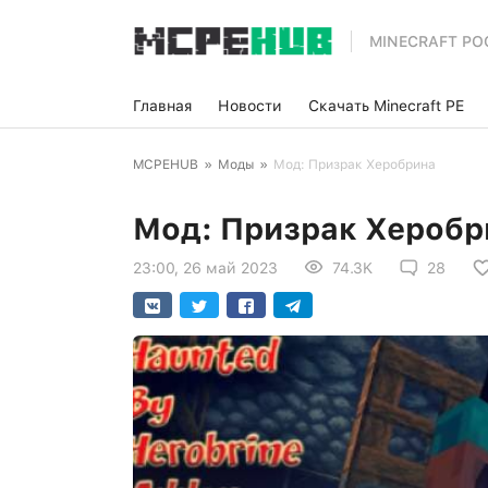
MINECRAFT PO
Главная
Новости
Скачать Minecraft PE
MCPEHUB
»
Моды
»
Мод: Призрак Херобрина
Мод: Призрак Херобр
23:00, 26 май 2023
74.3K
28