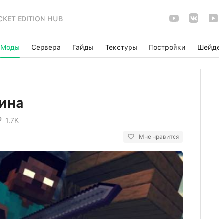
CKET EDITION HUB
Моды
Сервера
Гайды
Текстуры
Постройки
Шейд
ина
1.7K
Мне нравится