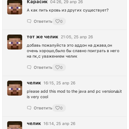
Карасик
04:26, 29 апр 26
А как пить кровь из других существует?
Ответить
0
тот же челик
21:05, 25 апр 26
добавь пожалуйста это аддон на джава,он
очень хорошо,было бы славно поиграть в него
на пк,с уважением челик
Ответить
0
челик
16:15, 25 апр 26
please add this mod to the java and pc version🙏it
is very cool
Ответить
0
челик
16:14, 25 апр 26