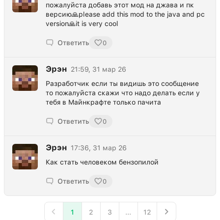
пожалуйста добавь этот мод на джава и пк
версию🙏please add this mod to the java and pc
version🙏it is very cool
Ответить
0
Эрэн
21:59, 31 мар 26
Разработчик если ты видишь это сообщение
то пожалуйста скажи что надо делать если у
тебя в Майнкрафте только пачита
Ответить
0
Эрэн
17:36, 31 мар 26
Как стать человеком бензопилой
Ответить
0
1
2
3
...
12