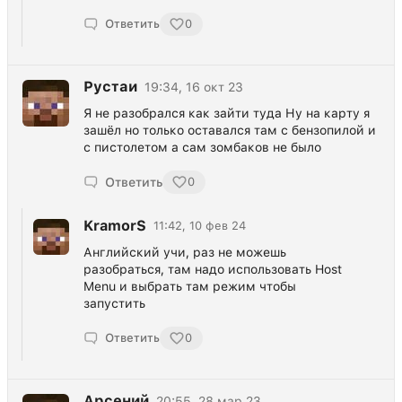
Ответить
0
Рустаи
19:34, 16 окт 23
Я не разобрался как зайти туда Ну на карту я
зашёл но только оставался там с бензопилой и
с пистолетом а сам зомбаков не было
Ответить
0
KramorS
11:42, 10 фев 24
Английский учи, раз не можешь
разобраться, там надо использовать Host
Menu и выбрать там режим чтобы
запустить
Ответить
0
Арсений
20:55, 28 мар 23