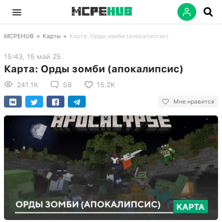
MCPEHUB
»
Карты
»
Карта: Орды зомби (апокалипсис)
15:43, 15 май 25
Карта: Орды зомби (апокалипсис)
241.1K
58
15.2K
Мне нравится