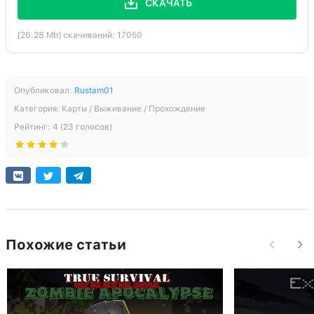
СКАЧАТЬ
[26.28 Mb] скачиваний: 17050
Опубликовал:
Rustam01
Категория:
Карты / Выживание / Прохождение
Рейтинг:
4
(
23
голосов)
Похожие статьи