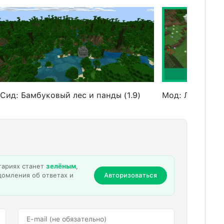
Сид: Бамбуковый лес и панды (1.9)
Мод: Лес цвет
тариях станет
зелёным
,
домления об ответах и
Авторизоваться