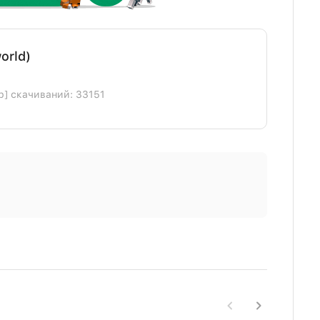
orld)
b] скачиваний: 33151