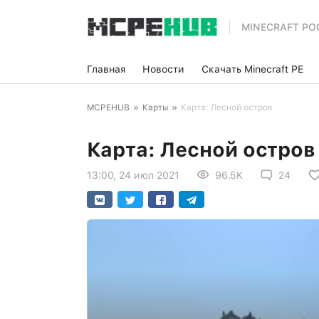
MINECRAFT PO
Главная
Новости
Скачать Minecraft PE
MCPEHUB
»
Карты
»
Карта: Лесной остров
Карта: Лесной остров
13:00, 24 июл 2021
96.5K
24