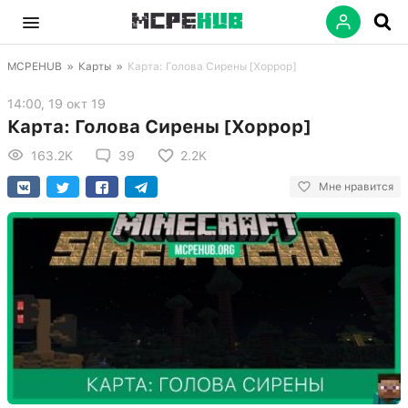
MCPEHUB
»
Карты
»
Карта: Голова Сирены [Хоррор]
14:00, 19 окт 19
Карта: Голова Сирены [Хоррор]
163.2K
39
2.2K
Мне нравится