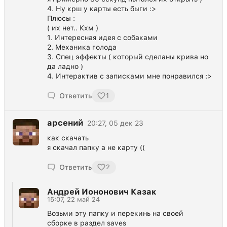
4. Ну крш у карты есть быги :>
Плюсы :
( их нет.. Кхм )
1. Интересная идея с собаками
2. Механика голода
3. Спец эффекты ( который сделаны крива но
да ладно )
4. Интерактив с записками мне понравился :>
Ответить
1
арсений
20:27, 05 дек 23
как скачать
я скачал папку а не карту ((
Ответить
2
Андрей Иононович Казак
15:07, 22 май 24
Возьми эту папку и перекинь на своей
сборке в раздел saves