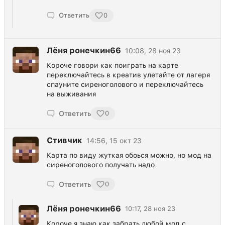
Ответить
0
Лёня ронечкин66
10:08, 28 ноя 23
Короче говори как поиграть на карте
переключайтесь в креатив улетайте от лагеря
спауните сиреноголового и переключайтесь
на выживания
Ответить
0
Стивчик
14:56, 15 окт 23
Карта по виду жуткая обоься можно, но мод на
сиреноголового получать надо
Ответить
0
Лёня ронечкин66
10:17, 28 ноя 23
Короче я знаю как забрать любой мод с