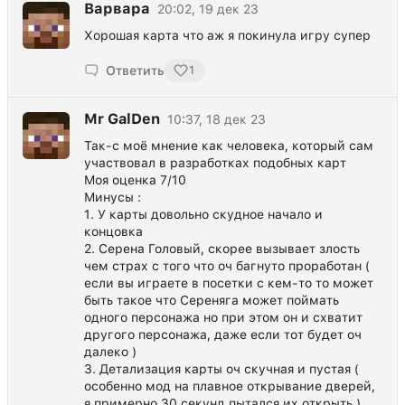
Варвара
20:02, 19 дек 23
Хорошая карта что аж я покинула игру супер
Ответить
1
Mr GalDen
10:37, 18 дек 23
Так-с моё мнение как человека, который сам
участвовал в разработках подобных карт
Моя оценка 7/10
Минусы :
1. У карты довольно скудное начало и
концовка
2. Серена Головый, скорее вызывает злость
чем страх с того что оч багнуто проработан (
если вы играете в посетки с кем-то то может
быть такое что Сереняга может поймать
одного персонажа но при этом он и схватит
другого персонажа, даже если тот будет оч
далеко )
3. Детализация карты оч скучная и пустая (
особенно мод на плавное открывание дверей,
я примерно 30 секунд пытался их открыть )