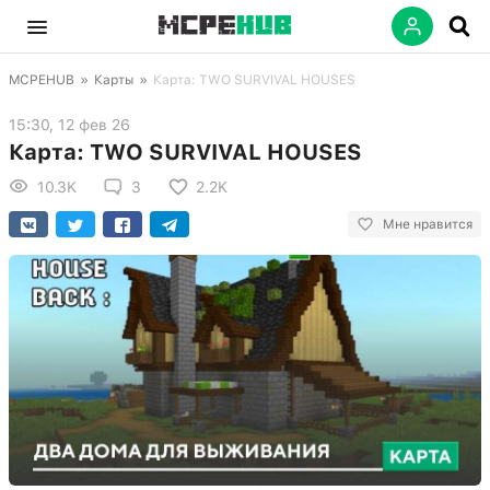
MCPEHUB
»
Карты
»
Карта: TWO SURVIVAL HOUSES
15:30, 12 фев 26
Карта: TWO SURVIVAL HOUSES
10.3K
3
2.2K
Мне нравится