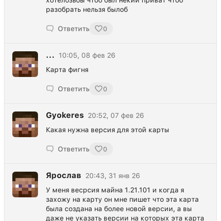
хотелозьбы чтоб был некий приват чтоб
разобрать нельзя былоб
Ответить
0
...
10:05, 08 фев 26
Карта фигня
Ответить
0
Gyokeres
20:52, 07 фев 26
Какая нужна версия для этой карты
Ответить
0
Ярослав
20:43, 31 янв 26
У меня весрсия майна 1.21.101 и когда я
захожу на карту он мне пишет что эта карта
была создана на более новой версии, а вы
даже не указать версии на которых эта карта