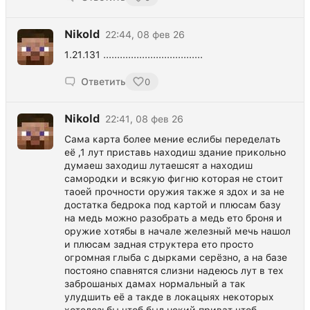
Nikold
22:44, 08 фев 26
1.21.131 ....................................
Ответить
0
Nikold
22:41, 08 фев 26
Сама карта более мение еслибы переделать
её ,1 лут приставь находиш здание прикольно
думаеш заходиш лутаешсят а находиш
самородки и всякую фигню которая не стоит
таоей прочности оружия также я здох и за не
достатка бедрока под картой и плюсам базу
на медь можно разобрать а медь ето броня и
оружие хотябы в начале железный мечь нашол
и плюсам задная структера ето просто
огромная глыба с дырками серёзно, а на базе
постояно спавнятся слизни надеюсь лут в тех
заброшаных дамах нормальный а так
улудшить её а такде в локацыях некоторых