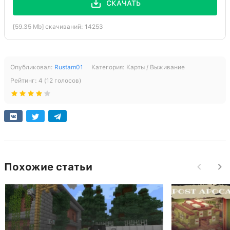
СКАЧАТЬ
[59.35 Mb] скачиваний: 14253
Опубликовал:
Rustam01
Категория:
Карты / Выживание
Рейтинг:
4
(
12
голосов)
Похожие статьи