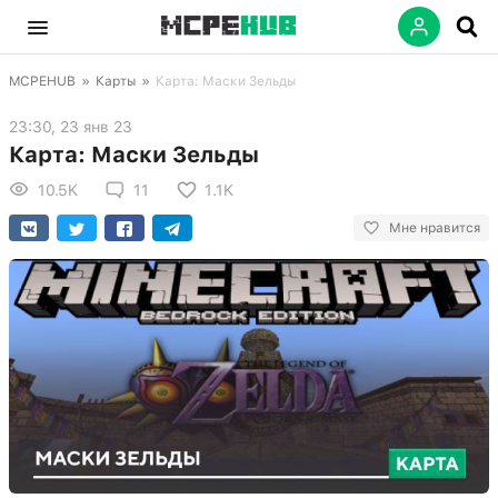
MCPEHUB
»
Карты
»
Карта: Маски Зельды
23:30, 23 янв 23
Карта: Маски Зельды
10.5K
11
1.1K
Мне нравится