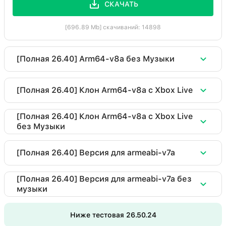
СКАЧАТЬ
[696.89 Mb] скачиваний: 14898
[Полная 26.40] Arm64-v8a без Музыки
Скачать Minecraft 26.40 (Xbox+servers)
[Полная 26.40] Клон Arm64-v8a c Xbox Live
Версия 26.40.05 (полная)
Скачать Minecraft 26.40 (clone)
[Полная 26.40] Клон Arm64-v8a c Xbox Live
Работает на архитектуре arm64-v8a
без Музыки
Версия 26.40.05 (полная)
Рабочий Xbox Live
Вырезана музыка для уменьшения веса
Скачать Minecraft 26.40 (clone)
Работает на архитектуре arm64-v8a
[Полная 26.40] Версия для armeabi-v7a
Версия 26.40.05 (полная)
Рабочий Xbox Live
СКАЧАТЬ
Клонированная сборка
Скачать Minecraft 26.40 (xbox + servers)
[Полная 26.40] Версия для armeabi-v7a без
Работает на архитектуре arm64-v8a
музыки
Версия 26.40.05 (полная)
Вырезана музыка для уменьшения веса
[379.96 Mb] скачиваний: 393276
СКАЧАТЬ
Рабочий Xbox Live
Скачать Minecraft 26.40 (xbox + servers)
Рабочий Xbox Live
Ниже тестовая 26.50.24
Клонированная сборка
Версия 26.40.05 (полная)
Поддержка архитектуры armeabi-v7a
[697.05 Mb] скачиваний: 339