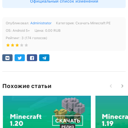
Поддержка архитектуры arm64-v8a
Официальный список изменений
Поддержка архитектуры x86
Рабочие серверы без Xbox Live
[650 Mb] скачиваний: 15786
СКАЧАТЬ
СКАЧАТЬ
Опубликовал:
Administrator
Категория:
Скачать Minecraft PE
ОS:
Android
5+
Цена:
0.00
RUB
[653.9 Mb] скачиваний: 2118
[216.54 Mb] скачиваний: 14701
Рейтинг:
3
(
174
голосов)
Похожие статьи