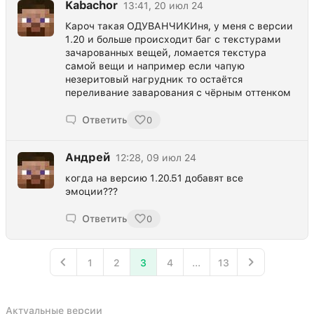
Kabachor
13:41, 20 июл 24
Кароч такая ОДУВАНЧИКИня, у меня с версии
1.20 и больше происходит баг с текстурами
зачарованных вещей, ломается текстура
самой вещи и например если чапую
незеритовый нагрудник то остаётся
переливание заварования с чёрным оттенком
Ответить
0
Андрей
12:28, 09 июл 24
когда на версию 1.20.51 добавят все
эмоции???
Ответить
0
1
2
3
4
...
13
Актуальные версии