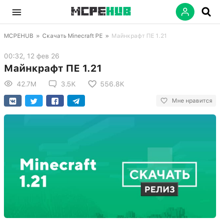
MCPEHUB
»
Скачать Minecraft PE
»
Майнкрафт ПЕ 1.21
00:32, 12 фев 26
Майнкрафт ПЕ 1.21
42.7M
3.5K
556.8K
Мне нравится