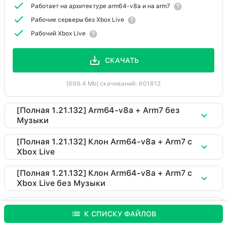
Работает на архитектуре arm64-v8a и на arm7
Рабочие серверы без Xbox Live
Рабочий Xbox Live
СКАЧАТЬ
[699.4 Mb] скачиваний: 601812
[Полная 1.21.132] Arm64-v8a + Arm7 без
Музыки
Скачать Minecraft 1.21.132 (Xbox+servers)
[Полная 1.21.132] Клон Arm64-v8a + Arm7 c
Xbox Live
Версия 1.21.132.01 (полная)
Скачать Minecraft 1.21.132 (clone)
[Полная 1.21.132] Клон Arm64-v8a + Arm7 c
Работает на архитектуре arm64-v8a и на arm7
Xbox Live без Музыки
Версия 1.21.132.01 (полная)
Рабочие серверы без Xbox Live
Рабочий Xbox Live
Скачать Minecraft 1.21.132 (clone)
Работает на архитектуре arm64-v8a и на arm7
[Полная 1.21.132] Версия для x86 c музыкой
К СПИСКУ ФАЙЛОВ
Вырезана музыка для уменьшения веса
Версия 1.21.132.01 (полная)
Рабочие серверы без Xbox Live