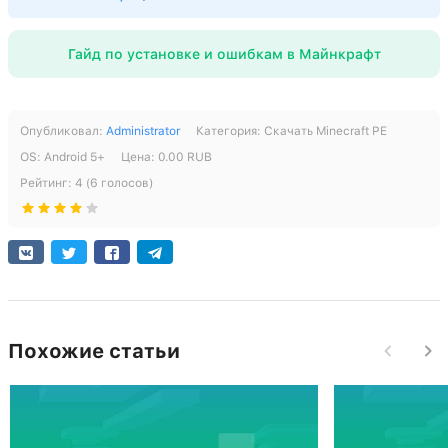
Поддержка архитектуры x86
СКАЧАТЬ
Вырезана музыка для уменьшения веса
[697.44 Mb] скачиваний: 199
Гайд по установке и ошибкам в Майнкрафт
[493.22 Mb] скачиваний: 344
СКАЧАТЬ
[400.17 Mb] скачиваний: 31
Опубликовал:
Administrator
Категория:
Скачать Minecraft PE
ОS:
Android
5+
Цена:
0.00
RUB
Рейтинг:
4
(
6
голосов)
Похожие статьи