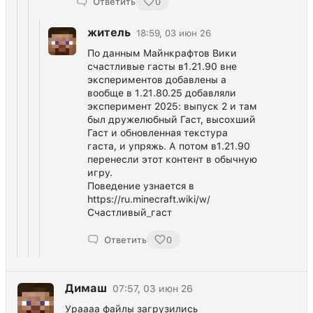
Ответить
0
житель
18:59, 03 июн 26
По данным Майнкрафтов Вики
счастливые гасты в1.21.90 вне
экспериментов добавлены а
вообще в 1.21.80.25 добавляли
эксперимент 2025: выпуск 2 и там
был дружелюбный Гаст, высохший
Гаст и обновленная текстура
гаста, и упряжь. А потом в1.21.90
перенесли этот контент в обычную
игру.
Поведение узнается в
https://ru.minecraft.wiki/w/
Счастливый_гаст
Ответить
0
Димаш
07:57, 03 июн 26
Ураааа файлы загрузились