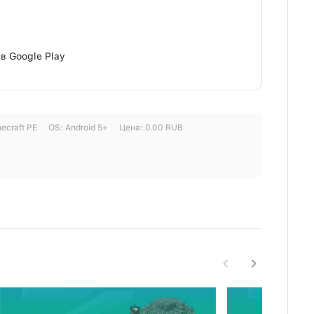
в Google Play
ecraft PE
ОS:
Android
5+
Цена:
0.00
RUB