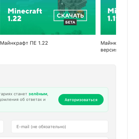
Майнкрафт ПЕ 1.22
Майнкрафт ПЕ 1
версия]
тариях станет
зелёным
,
домления об ответах и
Авторизоваться