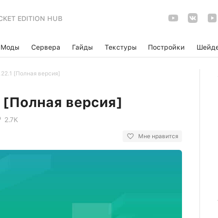
CKET EDITION HUB
Моды
Сервера
Гайды
Текстуры
Постройки
Шейд
22.1 [Полная версия]
 [Полная версия]
2.7K
Мне нравится