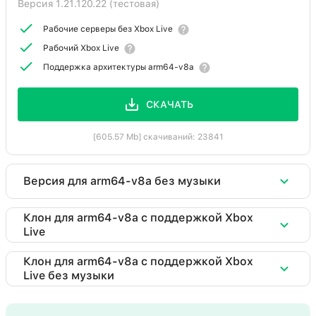
Версия 1.21.120.22 (тестовая)
Рабочие серверы без Xbox Live
Рабочий Xbox Live
Поддержка архитектуры arm64-v8a
СКАЧАТЬ
[605.57 Mb] скачиваний: 23841
Версия для arm64-v8a без музыки
Скачать Minecraft 1.21 (Arm64-v8a + Xbox +
Клон для arm64-v8a c поддержкой Xbox
Live
Servers)
Версия 1.21.120.22 (тестовая)
Скачать Minecraft 1.21 (clone)
Клон для arm64-v8a c поддержкой Xbox
Live без музыки
Рабочие серверы без Xbox Live
Версия 1.21.120.22 (тестовая)
Вырезана музыка для уменьшения веса
Скачать Minecraft 1.21 (clone)
Рабочие серверы без Xbox Live