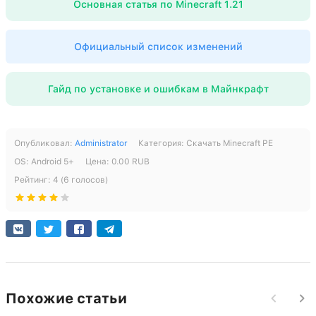
Рабочий Xbox Live
Основная статья по Minecraft 1.21
Версия 1.21.120.22 (тестовая)
Рабочий Xbox Live
Поддержка архитектуры arm64-v8a
Клонированная сборка
Вырезана музыка для уменьшения веса
Поддержка архитектуры arm64-v8a
Официальный список изменений
Рабочие серверы без Xbox Live
СКАЧАТЬ
Рабочий Xbox Live
СКАЧАТЬ
Гайд по установке и ошибкам в Майнкрафт
[325.37 Mb] скачиваний: 251258
Клонированная сборка
Поддержка архитектуры arm64-v8a
[605.89 Mb] скачиваний: 663
Опубликовал:
Administrator
Категория:
Скачать Minecraft PE
СКАЧАТЬ
ОS:
Android
5+
Цена:
0.00
RUB
[325.69 Mb] скачиваний: 397
Рейтинг:
4
(
6
голосов)
Похожие статьи