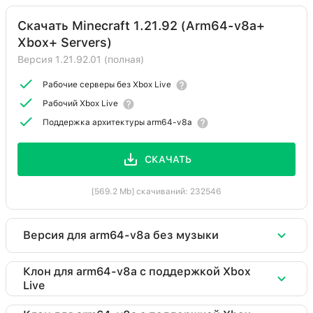
Скачать Minecraft 1.21.92 (Arm64-v8a+
Xbox+ Servers)
Версия 1.21.92.01 (полная)
Рабочие серверы без Xbox Live
Рабочий Xbox Live
Поддержка архитектуры arm64-v8a
СКАЧАТЬ
[569.2 Mb] скачиваний: 232546
Версия для arm64-v8a без музыки
Скачать Minecraft 1.21.92 (arm64-
Клон для arm64-v8a c поддержкой Xbox
Live
v8a+xbox)
Версия 1.21.92.01 (полная)