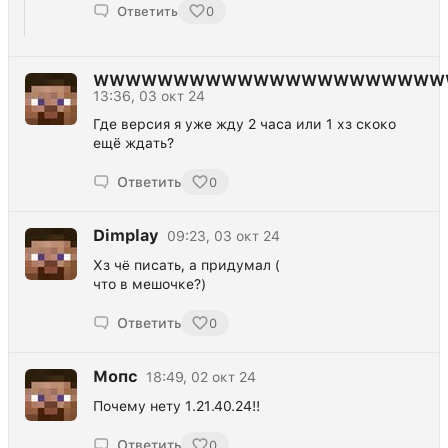
Ответить
0
WWWWWWWWWWWWWWWWWWWWWW
13:36, 03 окт 24
Где версия я уже жду 2 часа или 1 хз скоко
ещё ждать?
Ответить
0
Dimplay
09:23, 03 окт 24
Хз чë писать, а придумал (
что в мешочке?)
Ответить
0
Мопс
18:49, 02 окт 24
Почему нету 1.21.40.24!!
Ответить
0