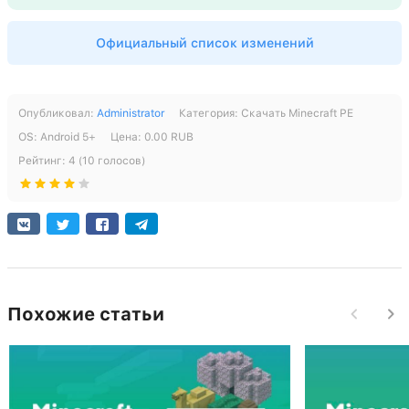
Поддержка архитектуры arm64-v8a
Рабочий Xbox Live
[499.41 Mb] скачиваний: 263
Официальный список изменений
Поддержка архитектуры x86
СКАЧАТЬ
СКАЧАТЬ
[238.04 Mb] скачиваний: 473
Опубликовал:
Administrator
Категория:
Скачать Minecraft PE
ОS:
Android
5+
Цена:
0.00
RUB
[504.56 Mb] скачиваний: 95
Рейтинг:
4
(
10
голосов)
Похожие статьи