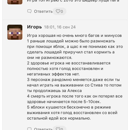
Игра топ играю с 2016 это шедевр луще пага
Ответить
0
Игорь
18:01, 16 сен 24
Игра хорошая но очень много багов и минусов
1 раньше лошадей можно было размножать
при помощи яблок, а щас я не понимаю как это
сделать лошадей приручил стал кормить а
они не размножаются.
2 здоровье игрока не восстанавливается
полностью хотя голод восстановлен и
негативных эффектов нет.
3 персонаж рандомно меняется даже если ты
начал играть на выживании со Стива то потом
ты продолжаешь за Алекса
4 смерть игрока после того как он потерял все
здоровье начинается после 5-10сек.
5 яблоки кушаются бесконечно в режиме
выживания хотя голод восстановлен со всей
остальной едой все нормально.
Ответить
0