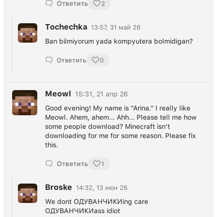
Ответить
2
Tochechka
13:57, 31 май 26
Ban bilmiyorum yada kompyutera bolmidigan?
Ответить
0
Meowl
15:31, 21 апр 26
Good evening! My name is "Arina." I really like
Meowl. Ahem, ahem... Ahh... Please tell me how
some people download? Minecraft isn't
downloading for me for some reason. Please fix
this.
Ответить
1
Broske
14:32, 13 июн 26
We dont ОДУВАНЧИКИing care
ОДУВАНЧИКИass idiot