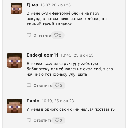
Діма
15:37, 26 июн 23
В мене були фантомні блоки на пару
секунд, а потом появляється хідбокс, це
єдиний такий випадок.
Ответить
0
Endeglioom11
18:43, 25 июн 23
Я только создал структуру забытую
библиотеку для обновление extra end, я его
начинаю потихоньку улучшать
Ответить
0
Pablo
16:19, 25 июн 23
У меня в одного свой скин нельзя поставить
Ответить
0