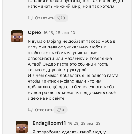
падания и слезы пустоты) вот так и энд будет
напоминать Нижний мир, но я так хотел:(
Ответить
0
Орио
16:16, 28 июн 23
Я думаю Mojang не добавят таково моба в
игру они делают уникальных мобов и
чтобы этот моб имел уникальные
способности или механику и поведение
А твой Эндер гаста это обычный гость
только с другой структурой
И в чём смысл добавлять ещё одного гаста
чтобы критики Mojang ныли что им
добавили ещё одного бесполезного моба
ну все равно ты можешь предложить своё
идею на их сайте
Ответить
0
Endeglioom11
16:28, 28 июн 23
Я попробовал сделать такой мод, у