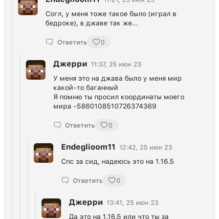
Согл, у меня тоже такое было (играл в
бедроке), в джаве так же...
Ответить
0
Джерри
11:37, 25 июн 23
У меня это на джава было у меня мир
какой-то баганный
Я помню ты просил координаты моего
мира -5860108510726374369
Ответить
0
Endeglioom11
12:42, 25 июн 23
Спс за сид, надеюсь это на 1.16.5
Ответить
0
Джерри
13:41, 25 июн 23
Да это на 1.16.5 или что ты за