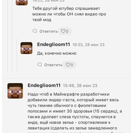
19:22, 28 июн 23
Тебя другой ютубер спрашивает
можно ли чтобы ОН снял видео про
твой мод
Ответить
0
Endeglioom11
19:33, 28 июн 23
Да, конечно можно
Ответить
0
Endeglioom11
15:46, 28 июн 23
Надо чтоб в Майнкрафте разработчики
добавили эндер-гаста, который имеет весь
чуть темнее обычного с фиолетовыми
полосами и имеет 30 здоровья (15 сердец), а
также дропает слеза пустоты, спаунится в
энде, ещё новое зелье - спортивление к
левитация (сделать из зелье замедленного