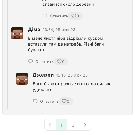
спавнися около деревни
Ответить
0
Діма
13:54, 25 июн 23
В мене листя ніби відрізали куском і
вставили там де нетреба. Різні баги
бувають
Ответить
0
Джерри
15:10, 25 июн 23
Баги бывают разные и иногда сильно
удивляют
Ответить
0
1
2