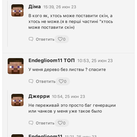
Діма
15:39, 26 июн 23
В кого як, хтось може поставити скін, а
хтось не може.(я в перші частині "хтось
може поставити скін)
Ответить
0
Endeglioom11 ТОП
10:53, 25 июн 23
У меня дерево без листвы ? спасите
Ответить
0
Джерри
10:54, 25 июн 23
Не переживай это просто баг генерации
или чанков у меня уже такое было
Ответить
0
Endeglioom11
11:21, 25 июн 23