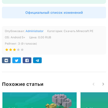
СКАЧАТЬ
Рабочие серверы без Xbox Live
[186.78 Mb] скачиваний: 97
Рабочий Xbox Live
Поддержка архитектуры arm64-v8a
Официальный список изменений
Поддержка архитектуры x86
[628.28 Mb] скачиваний: 95
СКАЧАТЬ
СКАЧАТЬ
Опубликовал:
Administrator
Категория:
Скачать Minecraft PE
[194.82 Mb] скачиваний: 115
ОS:
Android
5+
Цена:
0.00
RUB
[632.09 Mb] скачиваний: 192
Рейтинг:
3
(
9
голосов)
Похожие статьи