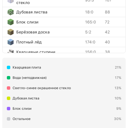
стекло
Дубовая листва
18:0
88
Блок слизи
165:0
72
Берёзовая доска
5:2
42
Плотный лёд
174:0
40
Кварцевые ступени
156:0
38
Булыжниковая стена
139:0
34
Кварцевая плита
21%
Земля
3:0
33
Вода (неподвижная)
17%
Грядка
60:0
18
Светло-синее окрашенное стекло
13%
Ствол тыквы
104:0
18
Дубовая листва
10%
Белый ковёр
171:0
9
Блок слизи
9%
Липкий поршень
29:0
8
Остальное
30%
Блок красного камня
152:0
8