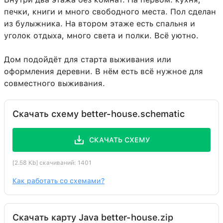
печки, книги и много свободного места. Пол сделан
Кровать
26:0
2
из булыжника. На втором этаже есть спальня и
Хаустония серая
38:3
2
уголок отдыха, много света и полки. Всё уютно.
Цветочный горшок
140:0
2
Дом подойдёт для старта выживания или
Нивяник
38:8
1
оформления деревни. В нём есть всё нужное для
совместного выживания.
Дубовые ворота
107:0
1
Мак
38:0
1
Скачать схему better-house.schematic
Белый тюльпан
38:6
1
СКАЧАТЬ СХЕМУ
[2.58 Kb] скачиваний: 1401
Как работать со схемами?
Скачать карту Java better-house.zip