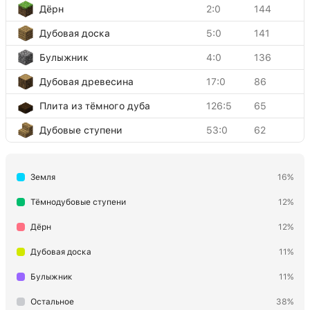
Дёрн
2:0
144
Дубовая доска
5:0
141
Булыжник
4:0
136
Дубовая древесина
17:0
86
Плита из тёмного дуба
126:5
65
Дубовые ступени
53:0
62
Дубовый забор
85:0
49
Земля
16%
Доска из тёмного дуба
5:5
26
Стеклянная панель
102:0
26
Тёмнодубовые ступени
12%
Высокая трава
31:1
25
Дёрн
12%
Стекло
20:0
24
Дубовая доска
11%
Факел
50:0
16
Булыжник
11%
Книжный шкаф
47:0
12
Остальное
38%