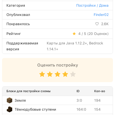
Категория
Постройки / Дома
Опубликовал
Finder02
Понравилось
2.6K
Рейтинг
4 / 5 (
20
Оценок)
Поддерживаемая
Карты для Java 1.12.2+, Bedrock
версия
1.14.1+
Оценить постройку
Блоки для постройки схемы
ID
Кол-во
Земля
3:0
194
Тёмнодубовые ступени
164:0
154