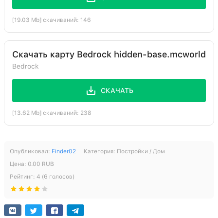
пластина (тяжёлая)
Нивяник
38:8
2
[19.03 Mb] скачиваний: 146
Выбрасыватель
158:0
2
Скачать карту Bedrock hidden-base.mcworld
Котёл
118:0
2
Bedrock
Белый ковёр
171:0
2
Сосновые ступени
134:0
2
СКАЧАТЬ
Рычаг
69:0
2
[13.62 Mb] скачиваний: 238
Чёрный ковёр
171:15
2
Каменная кнопка
77:0
2
Опубликовал:
Finder02
Категория:
Постройки / Дом
Зелёная шерсть
35:13
2
Цена:
0.00
RUB
Наковальня
145:0
2
Рейтинг:
4
(
6
голосов)
Хаустония серая
38:3
2
Кварцевый блок
155:0
1