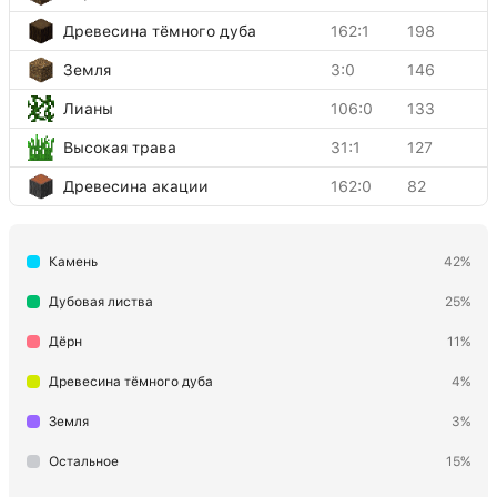
Древесина тёмного дуба
162:1
198
Земля
3:0
146
Лианы
106:0
133
Высокая трава
31:1
127
Древесина акации
162:0
82
Андезит
1:5
73
Камень
42%
Факел
50:0
29
Булыжник
4:0
25
Дубовая листва
25%
Ступени из каменного кирпича
109:0
22
Дёрн
11%
Зелёный ковёр
171:13
22
Древесина тёмного дуба
4%
Книжный шкаф
47:0
21
Земля
3%
Светло-серая окрашенная
Остальное
15%
160:8
14
стеклянная панель