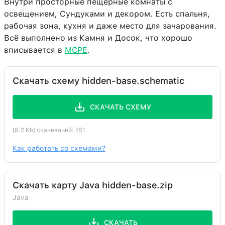
Внутри просторные пещерные комнаты с
Печь
61:0
6
освещением, Сундуками и декором. Есть спальня,
рабочая зона, кухня и даже место для зачарования.
Цветочный горшок
140:0
6
Всё выполнено из Камня и Досок, что хорошо
Одуванчик
37:0
6
вписывается в
MCPE
.
Двухметровая трава
175:2
6
Скачать схему hidden-base.schematic
Полированный гранит
1:2
5
Мак
38:0
5
СКАЧАТЬ СХЕМУ
Еловая плита
126:1
4
[8.2 Kb] скачиваний: 751
Тёмнодубовые ступени
164:0
4
Как работать со схемами?
Верстак
58:0
4
Кровать
26:0
4
Скачать карту Java hidden-base.zip
Каменная плита
44:0
3
Java
Голова
144:0
3
Утяжелённая нажимная
СКАЧАТЬ
148:0
3