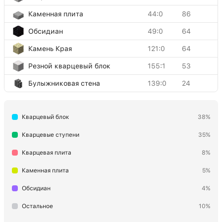
Каменная плита
44:0
86
Обсидиан
49:0
64
Камень Края
121:0
64
Резной кварцевый блок
155:1
53
Булыжниковая стена
139:0
24
Двойная кварцевая плита
43:7
17
Кварцевый блок
38%
Морской фонарь
169:0
15
Стержень Края
198:0
4
Кварцевые ступени
35%
Кварцевая плита
8%
Каменная плита
5%
Обсидиан
4%
Остальное
10%