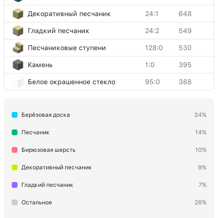
Декоративный песчаник
24:1
648
Гладкий песчаник
24:2
549
Песчаниковые ступени
128:0
530
Камень
1:0
395
Белое окрашенное стекло
95:0
388
Обсидиан
49:0
166
Берёзовая доска
34%
Факел
50:0
124
Доска из тёмного дуба
5:5
115
Песчаник
14%
Каменная плита
44:0
78
Бирюзовая шерсть
10%
Тёмнодубовые ступени
164:0
72
Декоративный песчаник
9%
Двойная каменная плита
43:0
40
Гладкий песчаник
7%
Жёлтая шерсть
35:4
21
Остальное
26%
Красный факел (вкл.)
76:0
4