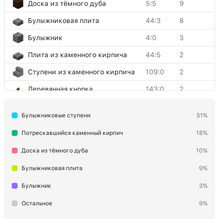
Доска из тёмного дуба
5:5
9
Булыжниковая плита
44:3
8
Булыжник
4:0
3
Плита из каменного кирпича
44:5
2
Ступени из каменного кирпича
109:0
2
Деревянная кнопка
143:0
2
Каменный кирпич
98:0
1
Булыжниковые ступени
51%
Потрескавшийся каменный кирпич
18%
Доска из тёмного дуба
10%
Булыжниковая плита
9%
Булыжник
3%
Остальное
9%