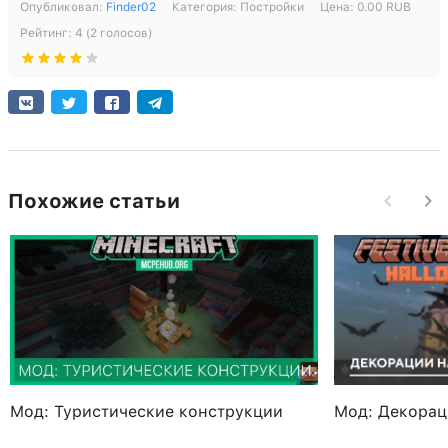
Опубликовал:
Finder02
Категория:
Постройки
Цена:
0.00
RUB
Рейтинг:
4
(
2
голосов)
Похожие статьи
Мод: Туристические конструкции
Мод: Декорац