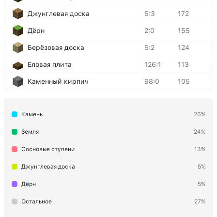
Джунглевая доска
5:3
172
Дёрн
2:0
155
Берёзовая доска
5:2
124
Еловая плита
126:1
113
Каменный кирпич
98:0
105
Еловая доска
5:1
105
Камень
26%
Снег (слой)
78:0
87
Булыжник
4:0
67
Земля
24%
Дубовая плита
126:0
57
Сосновые ступени
13%
Забор из тёмного дуба
191:0
42
Джунглевая доска
5%
Еловая древесина
17:1
35
Дёрн
5%
Факел
50:0
30
Остальное
27%
Дубовый забор
85:0
29