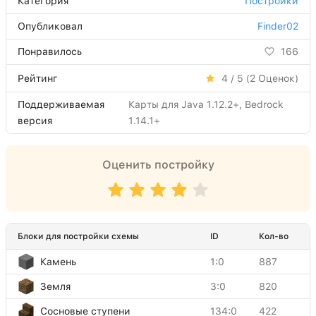
Категория
Постройки
Опубликовал
Finder02
Понравилось
166
Рейтинг
4 / 5 (
2
Оценок)
Поддерживаемая
Карты для Java 1.12.2+, Bedrock
версия
1.14.1+
Оценить постройку
Блоки для постройки схемы
ID
Кол-во
Камень
1:0
887
Земля
3:0
820
Сосновые ступени
134:0
422