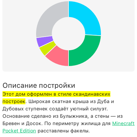
Булыжниковые ступени
67:0
23
Дубовая доска
5:0
15
Лестница
65:0
15
Дубовая древесина
17:0
14
Булыжниковая стена
139:0
12
Двойная еловая плита
125:1
10
Адский камень
87:0
3
Описание постройки
Коричневый ковёр
171:12
3
Этот дом оформлен в стиле скандинавских
Огонь
51:0
3
построек
. Широкая скатная крыша из Дуба и
Угольный блок
173:0
1
Дубовых ступенек создаёт уютный силуэт.
Основание сделано из Булыжника, а стены — из
Бревен и Досок. По периметру жилища для
Minecraft
Pocket Edition
расставлены факелы.