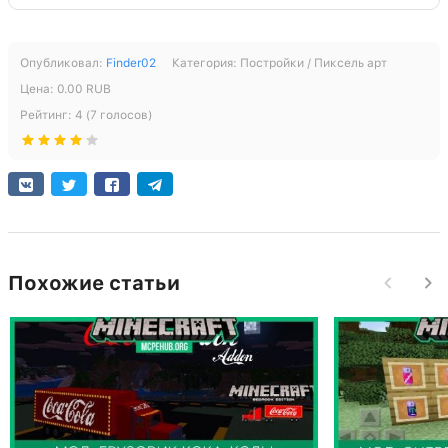
Опубликовал:
Finder02
Категория:
Постройки / Пиксель арт
Цена:
0.00
RUB
Рейтинг:
4
(
7
голосов)
Похожие статьи