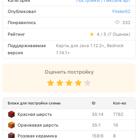
Категория
Постройки / Пиксель арт
Опубликовал
Finder02
Понравилось
332
Рейтинг
4 / 5 (
7
Оценок)
Поддерживаемая
Карты для Java 1.12.2+, Bedrock
версия
1.14.1+
Оценить постройку
Блоки для постройки схемы
ID
Кол-во
Красная шерсть
35:14
7782
Оранжевая шерсть
35:1
19
Розовая керамика
159:6
8