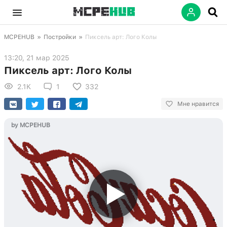
MCPEHUB
»
Постройки
»
Пиксель арт: Лого Колы
13:20, 21 мар 2025
Пиксель арт: Лого Колы
2.1K
1
332
Мне нравится
by MCPEHUB