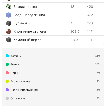
Еловая листва
18:1
420
Вода (неподвижная)
9:0
372
Булыжник
4:0
228
Кирпичные ступени
108:0
147
Каменный кирпич
98:0
131
Железная решётка
101:0
117
Камень
61%
Угольная руда
16:0
109
Ступени из каменного кирпича
109:0
98
Земля
17%
Еловая древесина
17:1
76
Дёрн
7%
Адский забор
113:0
66
Еловая листва
3%
Двойная каменная плита
43:0
46
Вода (неподвижная)
3%
Гравий
13:0
44
Остальное
9%
Факел
50:0
29