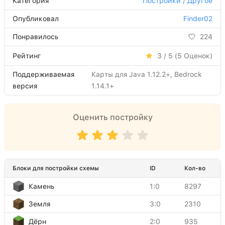
Категория
Постройки / Другое
Опубликовал
Finder02
Понравилось
224
Рейтинг
3 / 5 (
5
Оценок)
Поддерживаемая
Карты для Java 1.12.2+, Bedrock
версия
1.14.1+
Оценить постройку
Блоки для постройки схемы
ID
Кол-во
Камень
1:0
8297
Земля
3:0
2310
Дёрн
2:0
935