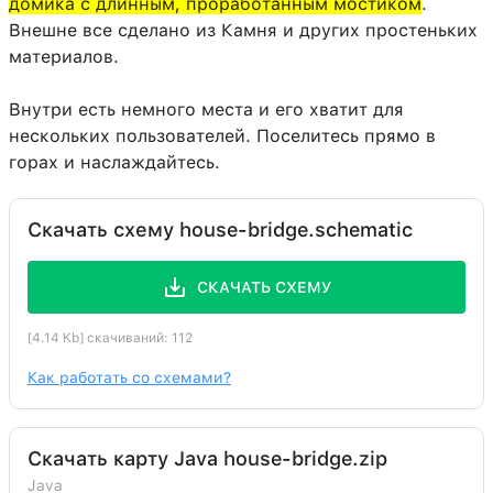
домика с длинным, проработанным мостиком
.
Папоротник
31:2
4
Внешне все сделано из Камня и других простеньких
Напольная табличка
63:0
3
материалов.
Лестница
65:0
3
Внутри есть немного места и его хватит для
Сундук
54:0
2
нескольких пользователей. Поселитесь прямо в
горах и наслаждайтесь.
Цветочный горшок
140:0
2
Голова
144:0
2
Скачать схему house-bridge.schematic
Жёлтая окрашенная стеклянная
160:4
2
панель
СКАЧАТЬ СХЕМУ
Красная окрашенная стеклянная
160:14
2
панель
[4.14 Kb] скачиваний: 112
Кровать
26:0
2
Как работать со схемами?
Одуванчик
37:0
2
Стол зачаровывания
116:0
1
Скачать карту Java house-bridge.zip
Верстак
58:0
1
Java