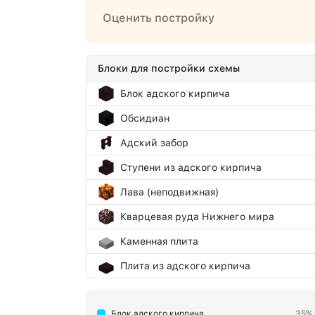
Оценить постройку
Блоки для постройки схемы
Блок адского кирпича
Обсидиан
Адский забор
Ступени из адского кирпича
Лава (неподвижная)
Кварцевая руда Нижнего мира
Каменная плита
Плита из адского кирпича
Огонь
Блок адского кирпича
35%
Адский камень