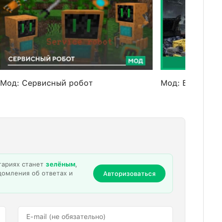
Мод: Сервисный робот
Мод: Боевые р
тариях станет
зелёным
,
домления об ответах и
Авторизоваться