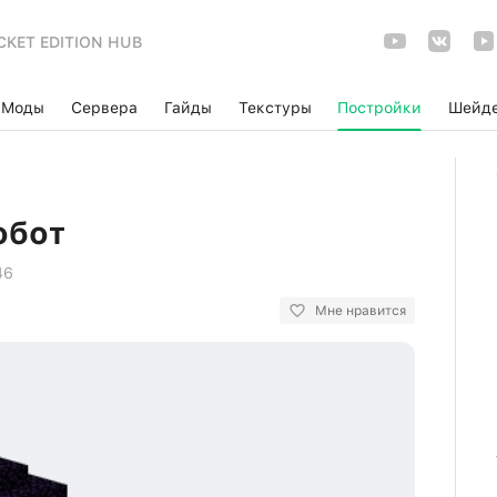
CKET EDITION HUB
Моды
Сервера
Гайды
Текстуры
Постройки
Шейд
обот
46
Мне нравится