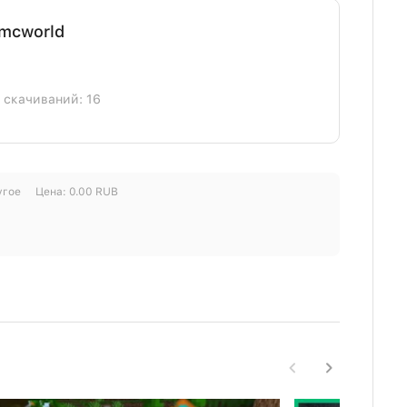
.mcworld
] скачиваний: 16
угое
Цена:
0.00
RUB