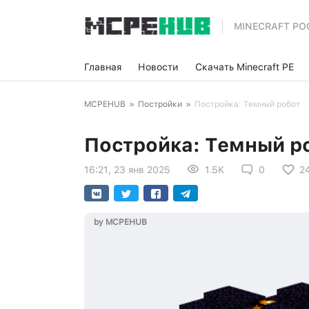
MINECRAFT PO
Главная
Новости
Скачать Minecraft PE
MCPEHUB
»
Постройки
»
Постройка: Темный робот
Постройка: Темный р
16:21, 23 янв 2025
1.5K
0
2
by MCPEHUB