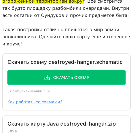
огороженной территорией вокруг
. Все смотрится
Жёлтая керамика
159:4
5
так будто площадку разбомбили снарядами. Внутри
Белый тюльпан
38:6
3
есть остатки от Сундуков и прочих предметов быта.
Адский забор
113:0
3
Такая постройка отлично впишется в мир зомби
Розовый тюльпан
38:7
3
апокалипсиса. Сделайте свою карту еще интереснее
и круче!
Лампа (вкл.)
124:0
3
Двойная каменнокирпичная
43:5
3
плита
Скачать схему destroyed-hangar.schematic
Кварцевый блок
155:0
3
СКАЧАТЬ СХЕМУ
Двойная кварцевая плита
43:7
3
Сундук
54:0
3
[6.7 Kb] скачиваний: 351
Красный тюльпан
38:4
2
Как работать со схемами?
Кварцевые ступени
156:0
2
Рычаг
69:0
2
Скачать карту Java destroyed-hangar.zip
Красный факел (вкл.)
76:0
1
Java