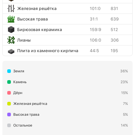
Железная решётка
101:0
831
Высокая трава
31:1
639
Бирюзовая керамика
159:9
512
Лианы
106:0
306
Плита из каменного кирпича
44:5
195
Дубовая листва
18:0
136
Земля
36%
Подсолнечник
175:0
63
Двухметровая трава
175:2
63
Камень
23%
Еловая доска
5:1
55
Дёрн
15%
Берёзовая доска
5:2
39
Железная решётка
7%
Доска из тёмного дуба
5:5
39
Высокая трава
5%
Двойная каменная плита
43:0
38
Остальное
14%
Одуванчик
37:0
33