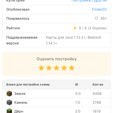
Категория
Постройки / Другое
Опубликовал
Finder02
Понравилось
351
Рейтинг
5 / 5 (
3
Оценок)
Поддерживаемая
Карты для Java 1.12.2+, Bedrock
версия
1.14.1+
Оценить постройку
Блоки для постройки схемы
ID
Кол-во
Земля
3:0
4408
Камень
1:0
2768
Дёрн
2:0
1819