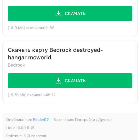
Резной каменный кирпич
98:3
1
СКАЧАТЬ
Лампа (выкл.)
123:0
1
[18.9 Mb] скачиваний: 65
Поршень
33:0
1
Головка поршня
34:0
1
Скачать карту Bedrock destroyed-
hangar.mcworld
Bedrock
СКАЧАТЬ
[15.76 Mb] скачиваний: 77
Опубликовал:
Finder02
Категория:
Постройки / Другое
Цена:
0.00
RUB
Рейтинг:
5
(
3
голосов)