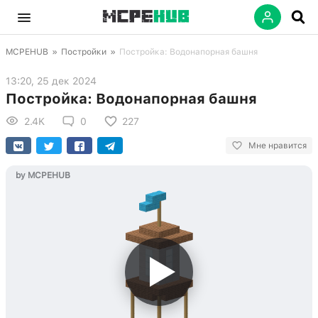
MCPEHUB
»
Постройки
»
Постройка: Водонапорная башня
13:20, 25 дек 2024
Постройка: Водонапорная башня
2.4K
0
227
Мне нравится
by MCPEHUB