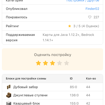
Категория
Постройки / Другое
Опубликовал
Finder02
Понравилось
227
Рейтинг
3 / 5 (
4
Оценок)
Поддерживаемая
Карты для Java 1.12.2+, Bedrock
версия
1.14.1+
Оценить постройку
Блоки для постройки схемы
ID
Кол-во
Дубовый забор
85:0
44
Джунглевые ступени
136:0
44
Кварцевый блок
155:0
42