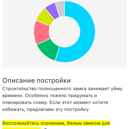
Липкий поршень
29:0
4
Блок красного камня
152:0
2
Золотой блок
41:0
2
Двойная кварцевая плита
43:7
1
Описание постройки
Строительство полноценного замка занимает уйму
времени. Особенно тяжело придумать и
планировать схему. Если этот момент хотите
избежать, предлагаем эту постройку.
Воспользуйтесь огромным, белым замком для