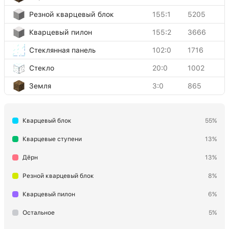
Резной кварцевый блок
155:1
5205
Кварцевый пилон
155:2
3666
Стеклянная панель
102:0
1716
Стекло
20:0
1002
Земля
3:0
865
Адский камень
87:0
139
Кварцевый блок
55%
Огонь
51:0
117
Вода (неподвижная)
9:0
106
Кварцевые ступени
13%
Светокамень
89:0
86
Дёрн
13%
Каменная плита
44:0
62
Резной кварцевый блок
8%
Железный блок
42:0
36
Кварцевый пилон
6%
Кварцевая плита
44:7
16
Остальное
5%
Маяк
138:0
4