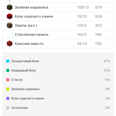
Зелёная керамика
159:13
879
Блок красного камня
152:0
508
Лампа (вкл.)
124:0
352
Стеклянная панель
102:0
169
Красная шерсть
35:14
108
Чёрная керамика
159:15
106
Лазуритовый блок
47%
Кварцевые ступени
156:0
105
Вода (неподвижная)
9:0
100
Кварцевый блок
21%
Книжный шкаф
47:0
10
Стекло
11%
Обсидиан
49:0
4
Зелёная керамика
8%
Железная дверь
71:0
4
Блок красного камня
4%
Чёрная шерсть
35:15
3
Остальное
9%
Каменная нажимная пластина
70:0
2