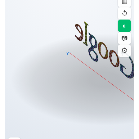
▦
↺
◐
📷
⚙