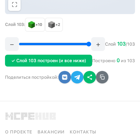
⛶
Слой 103:
×10
×2
−
+
103
Слой
/103
0
✓ Слой 103 построен (и все ниже)
Построено
из 103
Поделиться постройкой:
О ПРОЕКТЕ
ВАКАНСИИ
КОНТАКТЫ