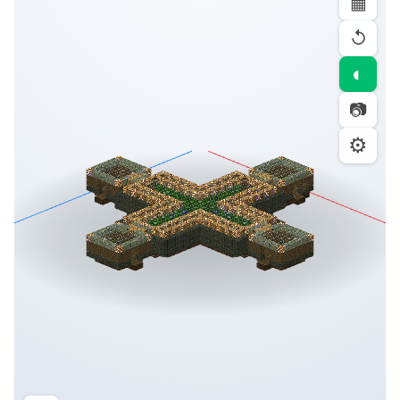
▦
↺
◐
📷
⚙