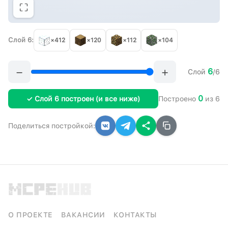
⛶
Слой 6:
×412
×120
×112
×104
−
+
6
Слой
/6
0
✓ Слой 6 построен (и все ниже)
Построено
из 6
Поделиться постройкой:
О ПРОЕКТЕ
ВАКАНСИИ
КОНТАКТЫ