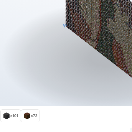
×101
×72