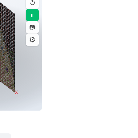
↺
◐
📷
⚙