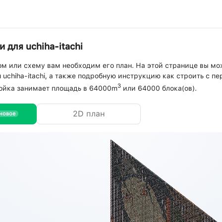
 для uchiha-itachi
ом или схему вам необходим его план. На этой странице вы м
 uchiha-itachi, а также подробную инструкцию как строить с пе
3
ройка занимает площадь в 64000m
или 64000 блока(ов).
2D план
новое