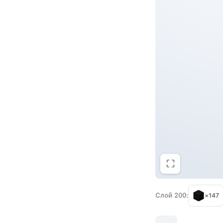
⛶
Слой 200:
×147