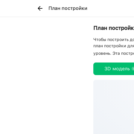
План постройки
План постройки
Чтобы построить д
план постройки для
уровень. Эта пост
3D модель