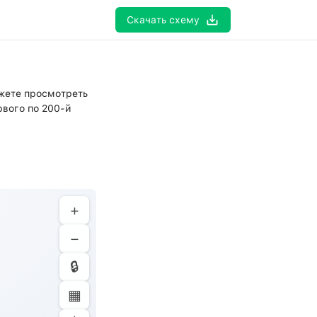
Скачать
 схему
ожете просмотреть
рвого по 200-й
+
−
🔒
▦