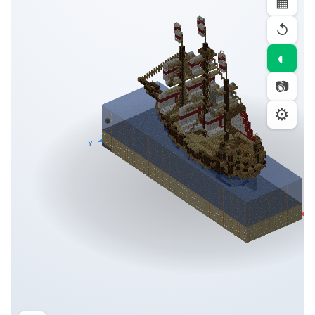
▦
↺
◐
📷
⚙