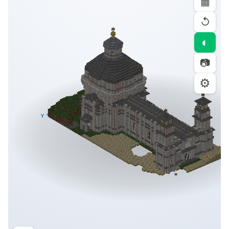
▦
↺
◐
📷
⚙